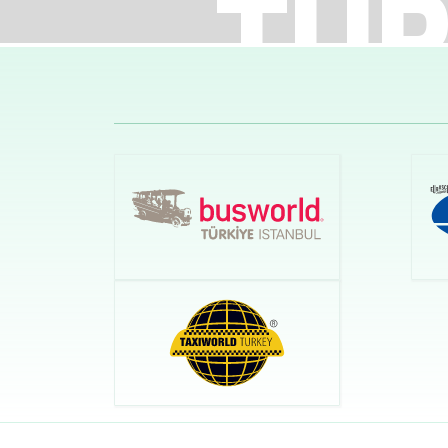
İS
Gıda İ
Ulusla
Devamı