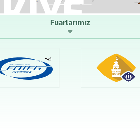
TANBUL
Fuarlarımız
şleme Teknolojil
rarası İhtisas F