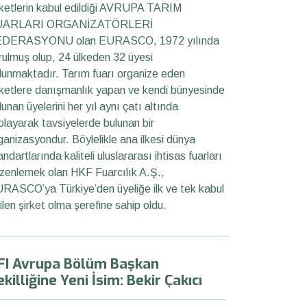
rketlerin kabul edildiği AVRUPA TARIM
UARLARI ORGANİZATÖRLERİ
DERASYONU olan EURASCO, 1972 yılında
rulmuş olup, 24 ülkeden 32 üyesi
lunmaktadır. Tarım fuarı organize eden
rketlere danışmanlık yapan ve kendi bünyesinde
lunan üyelerini her yıl aynı çatı altında
playarak tavsiyelerde bulunan bir
ganizasyondur. Böylelikle ana ilkesi dünya
andartlarında kaliteli uluslararası ihtisas fuarları
zenlemek olan HKF Fuarcılık A.Ş.,
RASCO’ya Türkiye’den üyeliğe ilk ve tek kabul
ilen şirket olma şerefine sahip oldu.
FI Avrupa Bölüm Başkan
killiğine Yeni İsim: Bekir Çakıcı