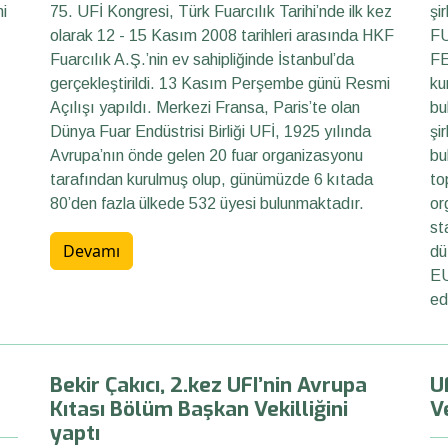
ni
75. UFİ Kongresi, Türk Fuarcılık Tarihi’nde ilk kez
şi
olarak 12 - 15 Kasım 2008 tarihleri arasında HKF
F
Fuarcılık A.Ş.’nin ev sahipliğinde İstanbul’da
FE
gerçekleştirildi. 13 Kasım Perşembe günü Resmi
ku
Açılışı yapıldı. Merkezi Fransa, Paris’te olan
bu
Dünya Fuar Endüstrisi Birliği UFİ, 1925 yılında
şi
Avrupa’nın önde gelen 20 fuar organizasyonu
bu
tarafından kurulmuş olup, günümüzde 6 kıtada
to
80’den fazla ülkede 532 üyesi bulunmaktadır.
or
st
Devamı
dü
EU
ed
Bekir Çakıcı, 2.kez UFI’nin Avrupa
U
Kıtası Bölüm Başkan Vekilliğini
Ve
yaptı