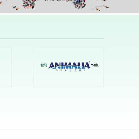
eri
uarı